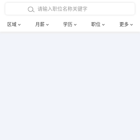
4000-5000元
本科
行政后勤
建筑装潢
确定
区域
月薪
学历
职位
更多
5000-8000元
硕士
销售岗位
教师
8000-12000元
博士
文员
护士
12000-20000元
财务会计
传单派发
其他
超市零售
促销导购
网络IT
保健按摩
快递员
前台接待
收银员
技术员/工程师
水电/机修
部门经理