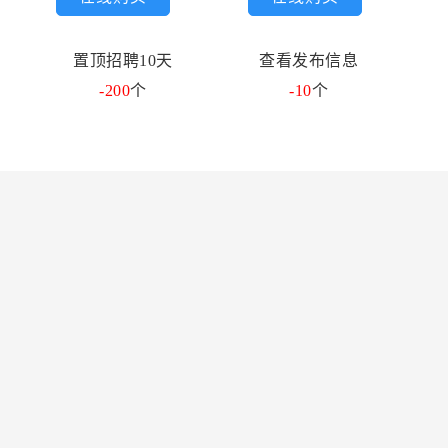
置顶招聘10天
查看发布信息
-200
个
-10
个