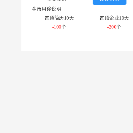
金币用途说明
置顶简历10天
置顶企业10天
-100
个
-200
个