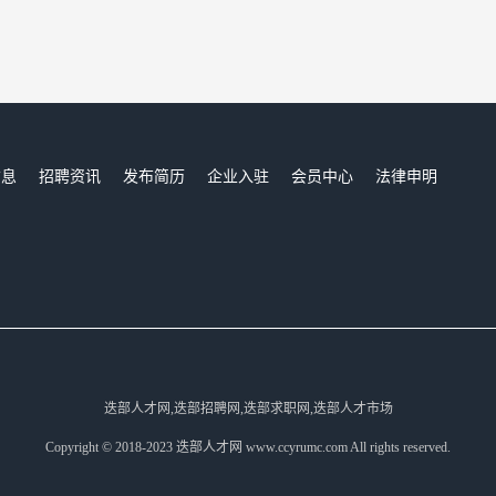
信息
招聘资讯
发布简历
企业入驻
会员中心
法律申明
们
迭部人才网,迭部招聘网,迭部求职网,迭部人才市场
Copyright © 2018-2023 迭部人才网 www.ccyrumc.com All rights reserved.