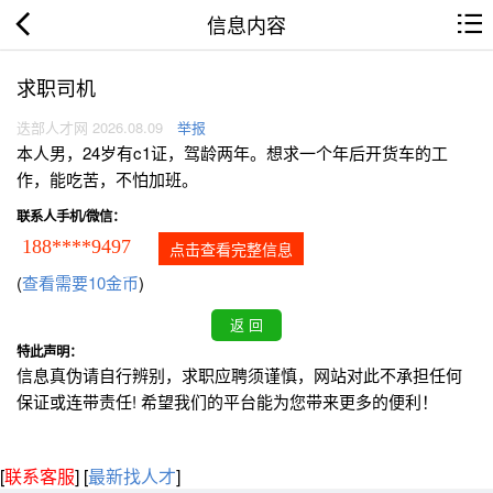
信息内容
求职司机
迭部人才网 2026.08.09
举报
本人男，24岁有c1证，驾龄两年。想求一个年后开货车的工
作，能吃苦，不怕加班。
联系人手机/微信：
188****9497
点击查看完整信息
(
查看需要10金币
)
特此声明：
信息真伪请自行辨别，求职应聘须谨慎，网站对此不承担任何
保证或连带责任! 希望我们的平台能为您带来更多的便利！
[
联系客服
]
[
最新找人才
]