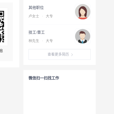
其他职位
卢女士
·
大专
技工/普工
林先生
·
大专
息
查看更多简历
微信扫一扫找工作