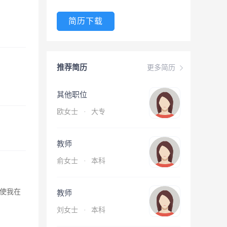
简历下载
推荐简历
更多简历
其他职位
欧女士
·
大专
教师
俞女士
·
本科
使我在
教师
刘女士
·
本科