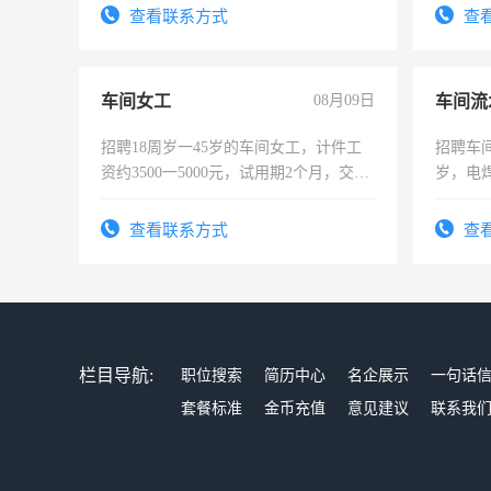
查看联系方式
查
车间女工
08月09日
车间流
招聘18周岁一45岁的车间女工，计件工
招聘车间
资约3500一5000元，试用期2个月，交五
岁，电
险，有年薪假，年底福利
好。薪资
宿，免
查看联系方式
查
25号准
栏目导航:
职位搜索
简历中心
名企展示
一句话
套餐标准
金币充值
意见建议
联系我