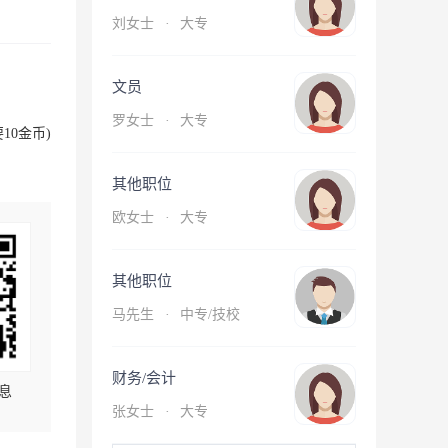
刘女士
·
大专
文员
罗女士
·
大专
10金币)
其他职位
欧女士
·
大专
其他职位
马先生
·
中专/技校
财务/会计
息
张女士
·
大专