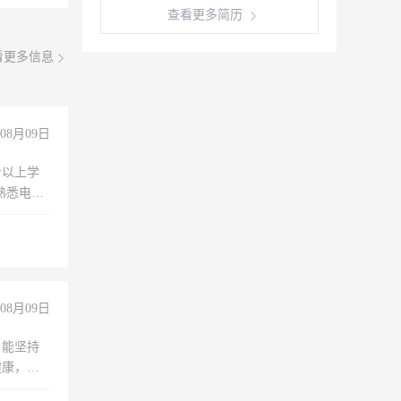
查看更多简历
看更多信息
08月09日
专以上学
，熟悉电脑
队精神，
险，
08月09日
，能坚持
健康，有
无犯罪记