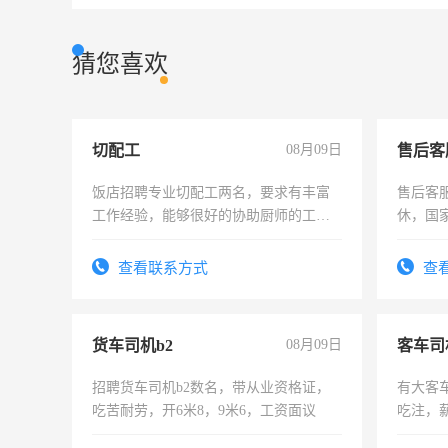
猜您喜欢
切配工
08月09日
售后客
饭店招聘专业切配工两名，要求有丰富
售后客服
工作经验，能够很好的协助厨师的工
休，国
作。包吃住，每月有公休，工资3500-
4500。
查看联系方式
查
货车司机b2
08月09日
客车司
招聘货车司机b2数名，带从业资格证，
有大客
吃苦耐劳，开6米8，9米6，工资面议
吃注，