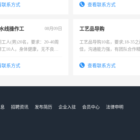
录，客服要求45岁以下高中以
看联系方式
查看联系方式
懂电脑工作认真，性格开朗有
能力，工程，懂水电维修。
水线操作工
08月09日
工艺品导购
工人(男)20名，要求：20-40周
工艺品导购10名，要求;18-35
焊工10人，身体健康，无不良嗜
佳，沟通能力强，有团队合作
：4500-7000元，标准八人间住
上进心，有工作经验者优先！
费发放劳保用品，两班倒，每月
看联系方式
查看联系方式
时发放工资，工作时间10小时
信息
招聘资讯
发布简历
企业入驻
会员中心
法律申明
们