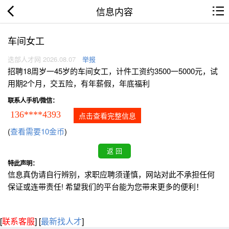
信息内容
车间女工
迭部人才网 2026.08.07
举报
招聘18周岁一45岁的车间女工，计件工资约3500一5000元，试
用期2个月，交五险，有年薪假，年底福利
联系人手机/微信：
136****4393
点击查看完整信息
(
查看需要10金币
)
特此声明：
信息真伪请自行辨别，求职应聘须谨慎，网站对此不承担任何
保证或连带责任! 希望我们的平台能为您带来更多的便利！
[
联系客服
]
[
最新找人才
]